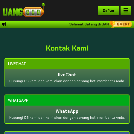
Daftar
Selamat datang di UANG888 platform
Kontak Kami
LIVECHAT
liveChat
Hubungi CS kami dan kami akan dengan senang hati membantu Anda.
WHATSAPP
WhatsApp
Hubungi CS kami dan kami akan dengan senang hati membantu Anda.