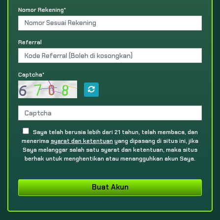
Nomor Rekening*
Referral
Captcha*
Saya telah berusia lebih dari 21 tahun, telah membaca, dan
menerima
syarat dan ketentuan
yang dipasang di situs ini, jika
Saya melanggar salah satu syarat dan ketentuan, maka situs
berhak untuk menghentikan atau menangguhkan akun Saya.
Buat Akun