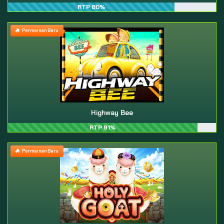
RTP 80%
Permainan Baru
Highway Bee
RTP 91%
Permainan Baru