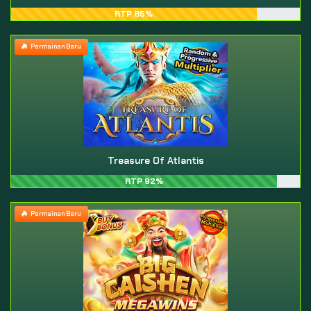
RTP 85%
Permainan Baru
Treasure Of Atlantis
RTP 92%
Permainan Baru