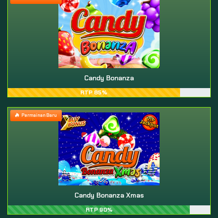
Candy Bonanza
RTP 85%
Permainan Baru
Candy Bonanza Xmas
RTP 90%