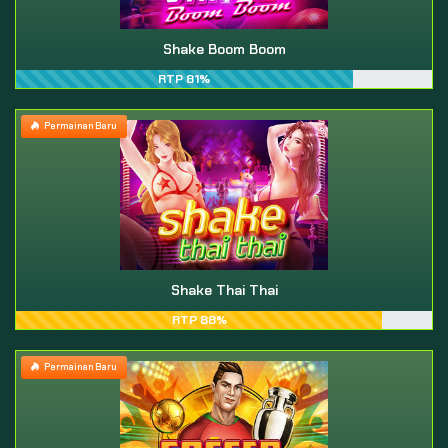
Shake Boom Boom
RTP 81%
Permainan Baru
Shake Thai Thai
RTP 88%
Permainan Baru