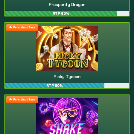
Prosperity Dragon
RTP 90%
Permainan Baru
Ricky Tycoon
RTP 80%
Permainan Baru