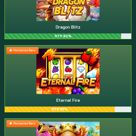
Dragon Blitz
RTP 92%
Permainan Baru
Eternal Fire
RTP 87%
Permainan Baru