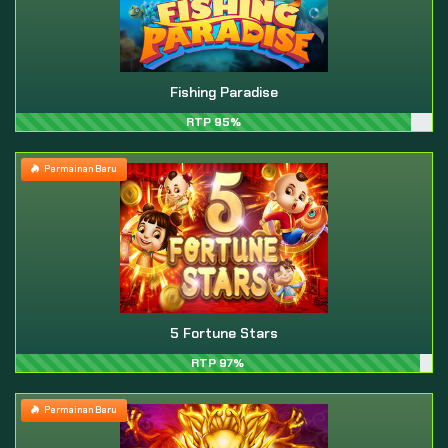
Fishing Paradise
RTP 95%
Permainan Baru
5 Fortune Stars
RTP 97%
Permainan Baru