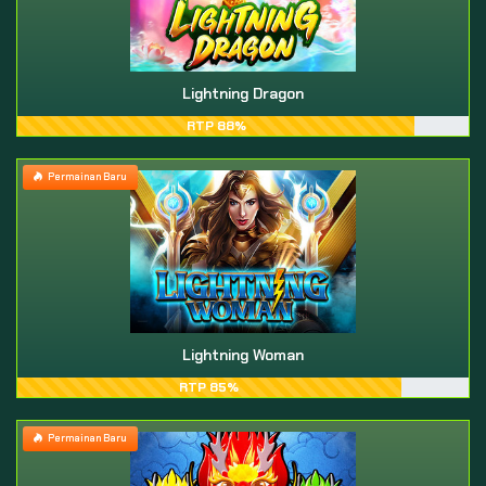
Lightning Dragon
RTP 88%
Permainan Baru
Lightning Woman
RTP 85%
Permainan Baru