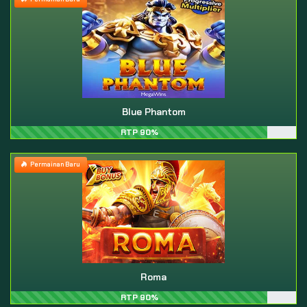
Blue Phantom
RTP 90%
Permainan Baru
Roma
RTP 90%