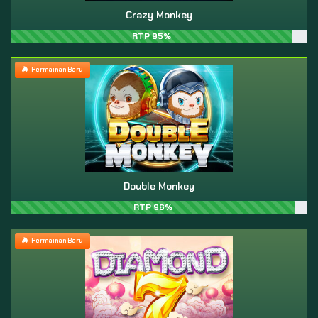
Crazy Monkey
RTP 95%
Permainan Baru
Double Monkey
RTP 96%
Permainan Baru