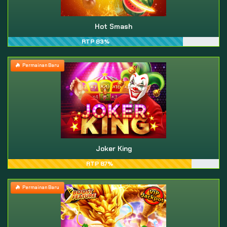
Hot Smash
RTP 83%
Permainan Baru
Joker King
RTP 87%
Permainan Baru