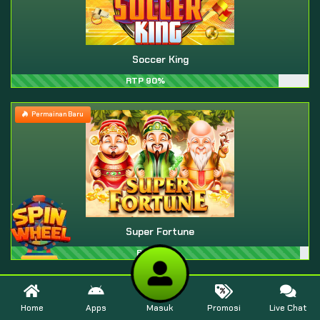
Soccer King
RTP 90%
Permainan Baru
Super Fortune
RTP 97%
Permainan Baru
Home
Apps
Masuk
Promosi
Live Chat