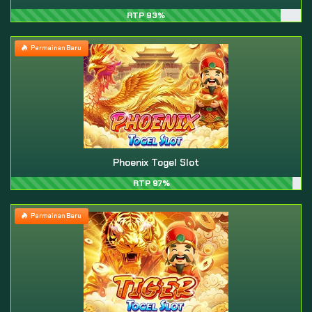
RTP 93%
Permainan Baru
Phoenix Togel Slot
RTP 97%
Permainan Baru