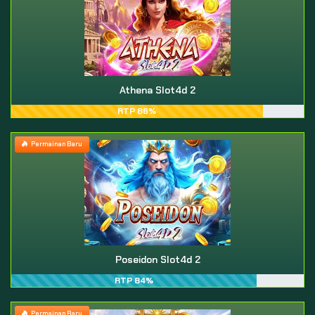
Athena Slot4d 2
RTP 86%
Permainan Baru
Poseidon Slot4d 2
RTP 84%
Permainan Baru