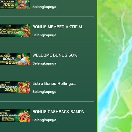
Selengkapnya
BONUS MEMBER AKTIF M...
Selengkapnya
WELCOME BONUS 50%
Selengkapnya
Extra Bonus Rollinga...
Selengkapnya
BONUS CASHBACK SAMPA...
Selengkapnya