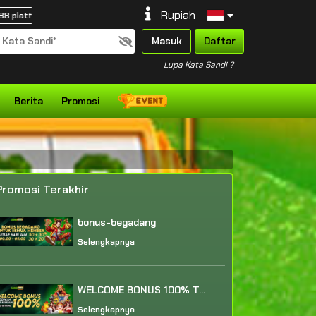
Rupiah
orm game keamanan anda bermain adalah prioritas utama kami
Masuk
Daftar
Lupa Kata Sandi ?
Berita
Promosi
Promosi Terakhir
bonus-begadang
Selengkapnya
WELCOME BONUS 100% T...
Selengkapnya