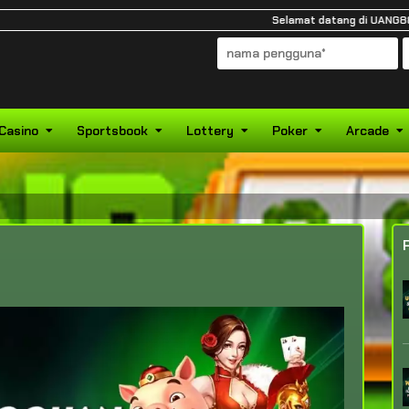
Selamat datang di UANG888 platf
Casino
Sportsbook
Lottery
Poker
Arcade