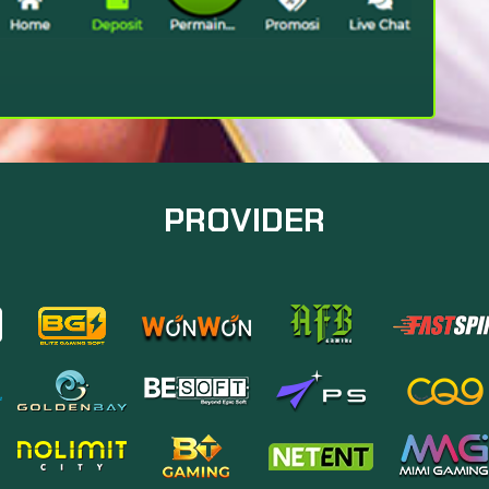
PROVIDER