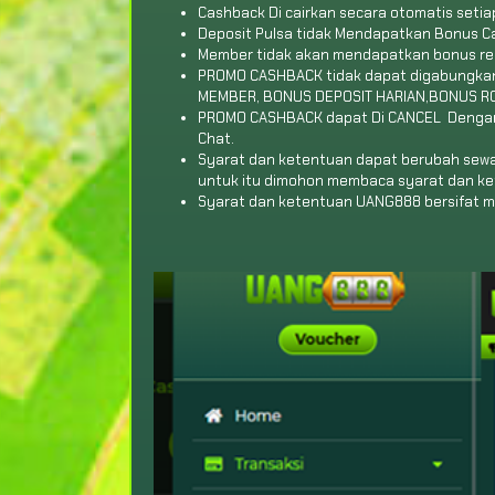
Cashback Di cairkan secara otomatis setia
Deposit Pulsa tidak Mendapatkan Bonus 
Member tidak akan mendapatkan bonus reb
PROMO CASHBACK tidak dapat digabungkan
MEMBER, BONUS DEPOSIT HARIAN,BONUS R
PROMO CASHBACK dapat Di CANCEL
Dengan
Chat.
Syarat dan ketentuan dapat berubah sewa
untuk itu dimohon membaca syarat dan ke
Syarat dan ketentuan UANG888 bersifat mu