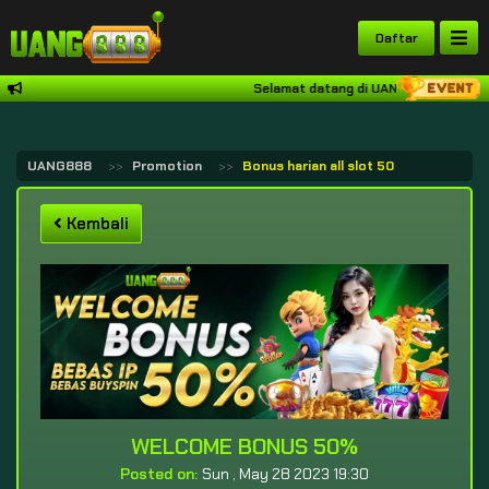
Daftar
Selamat datang di UANG888 platform
UANG888
Promotion
Bonus harian all slot 50
Kembali
WELCOME BONUS 50%
Posted on:
Sun , May 28 2023 19:30