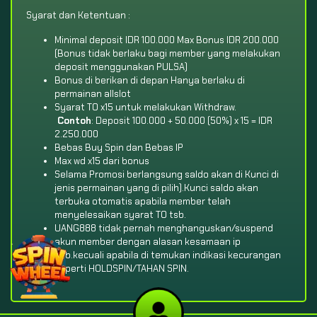
Syarat dan Ketentuan :
Minimal deposit IDR 100.000 Max Bonus IDR 200.000
(Bonus tidak berlaku bagi member yang melakukan
deposit menggunakan PULSA)
Bonus di berikan di depan Hanya berlaku di
permainan allslot
Syarat TO x15 untuk melakukan Withdraw.
Contoh
: Deposit 100.000 + 50.000 (50%) x 15 = IDR
2.250.000
Bebas Buy Spin dan Bebas IP
Max wd x15 dari bonus
Selama Promosi berlangsung saldo akan di Kunci di
jenis permainan yang di pilih).Kunci saldo akan
terbuka otomatis apabila member telah
menyelesaikan syarat TO tsb.
UANG888 tidak pernah menghanguskan/suspend
akun member dengan alasan kesamaan ip
dsb.kecuali apabila di temukan indikasi kecurangan
seperti HOLDSPIN/TAHAN SPIN.