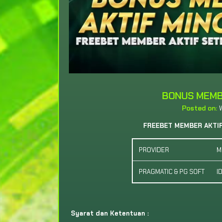
BONUS MEMB
Posted on:
FREEBET MEMBER AKTIF 
PROVIDER
M
PRAGMATIC & PG SOFT
I
Syarat dan Ketentuan :