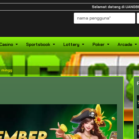
Selamat datang di UANG888 plat
Casino
Sportsbook
Lottery
Poker
Arcade
 mingguan