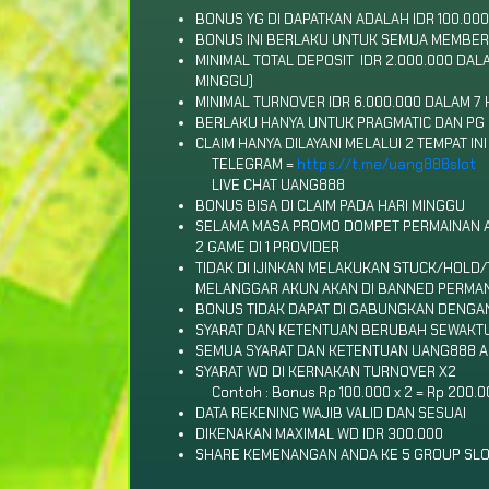
BONUS YG DI DAPATKAN ADALAH IDR 100.000
BONUS INI BERLAKU UNTUK SEMUA MEMBER
MINIMAL TOTAL DEPOSIT IDR 2.000.000 DAL
MINGGU)
MINIMAL TURNOVER IDR 6.000.000 DALAM 7 
BERLAKU HANYA UNTUK PRAGMATIC DAN PG
CLAIM HANYA DILAYANI MELALUI 2 TEMPAT INI
TELEGRAM =
https://t.me/uang888slot
LIVE CHAT UANG888
BONUS BISA DI CLAIM PADA HARI MINGGU
SELAMA MASA PROMO DOMPET PERMAINAN A
2 GAME DI 1 PROVIDER
TIDAK DI IJINKAN MELAKUKAN STUCK/HOLD/
MELANGGAR AKUN AKAN DI BANNED PERMA
BONUS TIDAK DAPAT DI GABUNGKAN DENG
SYARAT DAN KETENTUAN BERUBAH SEWAKTU
SEMUA SYARAT DAN KETENTUAN UANG888 A
SYARAT WD DI KERNAKAN TURNOVER X2
Contoh : Bonus Rp 100.000 x 2 = Rp 200.00
DATA REKENING WAJIB VALID DAN SESUAI
DIKENAKAN MAXIMAL WD IDR 300.000
SHARE KEMENANGAN ANDA KE 5 GROUP SL