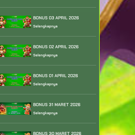
BONUS 03 APRIL 2026
Selengkapnya
BONUS 02 APRIL 2026
Selengkapnya
BONUS 01 APRIL 2026
Selengkapnya
BONUS 31 MARET 2026
Selengkapnya
BONUS 30 MARET 2026