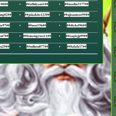
y00##
##alfidyani1##
##madin3177##
##mend
ng02##
##jakakito123##
##ajisantoso99##
##naman
uz97##
##nen33k##
##dickel96##
##jpkali
ant7##
##lemongrass11##
##eaglejp99##
##samu
n29##
##ndhon877##
##fafafa17##
##von