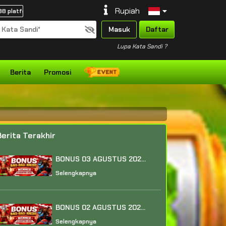
Rupiah
amanan anda bermain adalah prioritas utama kami
Masuk
Daftar
Lupa Kata Sandi ?
Berita
Promosi
Berita Terakhir
BONUS 03 AGUSTUS 202...
Selengkapnya
BONUS 02 AGUSTUS 202...
Selengkapnya