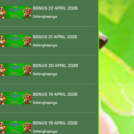
BONUS 22 APRIL 2026
Selengkapnya
BONUS 21 APRIL 2026
Selengkapnya
BONUS 20 APRIL 2026
Selengkapnya
BONUS 19 APRIL 2026
Selengkapnya
BONUS 18 APRIL 2026
Selengkapnya