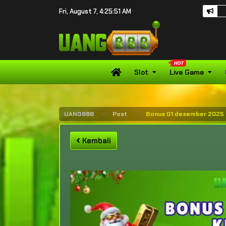
Fri, August 7, 4:25:54 AM
Slot
Live Game
UANG888
Post
Bonus 01 desember 2025
Kembali