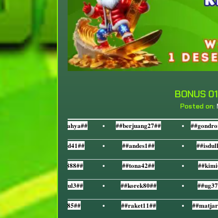
BONUS 0
Posted on:
1##
##dedencahya##
##berjuang27##
##gondro
21##
##achield41##
##andes1##
##isdul
os##
##ragil888##
##tona42##
##kimi
07##
##fachrul3##
##korek80##
##ug37
23##
##rina85##
##raket11##
##matjar