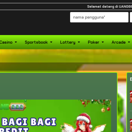
Selamat datang di UANG888 platform game ke
Casino
Sportsbook
Lottery
Poker
Arcade