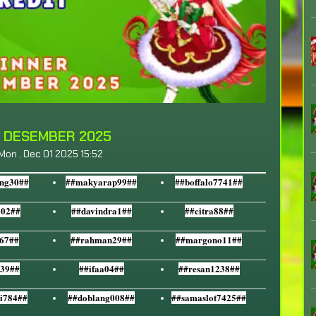
1 DESEMBER 2025
Mon , Dec 01 2025 15:52
ng30##
##makyarap99##
##boffalo7741##
##wowx
l02##
##davindra1##
##citra88##
##mega
67##
##rahman29##
##margono11##
##konc
39##
##ifaa04##
##resan1238##
##icbcgl
i784##
##doblang008##
##samaslot7425##
##jalik