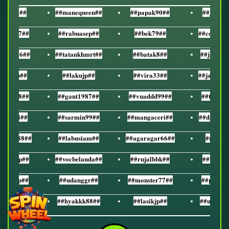
#rasyi7##
##manequeen##
##papak90##
##jajan8
jaguan7##
##rabuasep##
##bek79##
##colek88
wagyua6##
##tatankhmrt##
##batak8##
##jalu88
ucupjp##
##lakujp##
##vira33##
##jambret
roz5758##
##gant1987##
##vuaddd99##
##topan8
sapno8##
##sarmin99##
##mangaceri##
##danang
rekele88##
##labusiam##
##agaragar66##
##rokib
taicanjp##
##vocbelanda##
##rujalbbk##
##burikj
salamjp##
##udanggr##
##monster77##
##pipitcu
kenjrot##
##hyakkk88##
##lasikjp##
##uangse