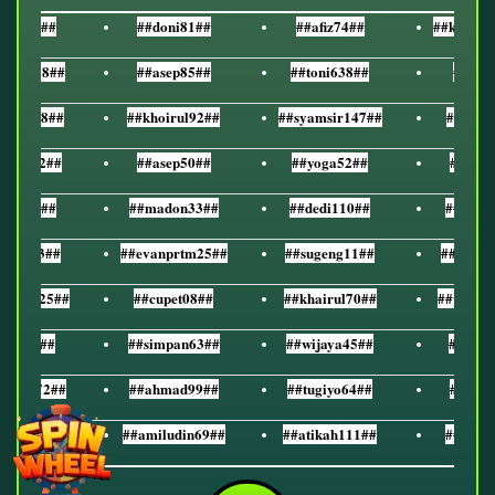
joko94##
##doni81##
##afiz74##
##komaru
ocong78##
##asep85##
##toni638##
##tati
ntung88##
##khoirul92##
##syamsir147##
##badr
aconk72##
##asep50##
##yoga52##
##ram
andi98##
##madon33##
##dedi110##
##suha
kinan63##
##evanprtm25##
##sugeng11##
##chand
ftahul25##
##cupet08##
##khairul70##
##purwa
aris45##
##simpan63##
##wijaya45##
##pucu
uparjo72##
##ahmad99##
##tugiyo64##
##putr
arif25##
##amiludin69##
##atikah111##
##ridw