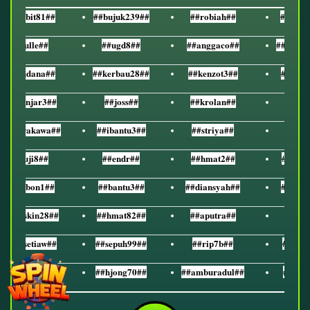
##sabit81##
##bujuk239##
##robiah##
##ucup
##ulle##
##ugd8##
##anggaco##
##papri
##endana##
##kerbau28##
##kenzot3##
##drew
##nanjar3##
##joss##
##krolan##
##tka
##kawakawa##
##ibantu3##
##striya##
##lvi
##uji8##
##endr##
##hmat2##
##mas
##mbon1##
##bantu3##
##diansyah##
##simp
##miskin28##
##hmat82##
##aputra##
##na7
##alsetiaw##
##sepuh99##
##rip7b##
##hak
##ntik1234##
##hjong70##
##amburadul##
##ger