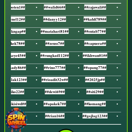
##mboten1##
##walid66##
##rajawali##
##ari
##menel12##
##danyy12##
##kahfi789##
##di
##ojokngap##
##matahari81##
##entab77##
##fer
##rokok78##
##zeuss7##
##capuera##
##gem
##pakeye45##
##rungkad112##
##ikhwan01##
##j
##egaady86##
##rino777##
##opang77##
##z
##ligalak123##
##rioadit32w##
##2025jp##
##am
##miko22##
##dewi69##
##siti29##
##mu
##kisikisiwd##
##apakek7##
##komang##
##aga
##flanela##
##rian16##
##gojlag123##
##bos