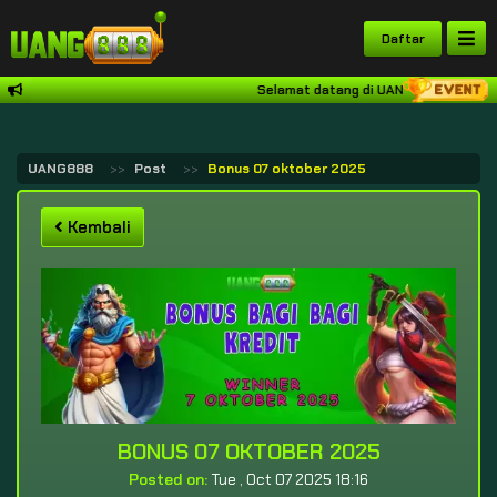
Daftar
Selamat datang di UANG888 platform
UANG888
Post
Bonus 07 oktober 2025
Kembali
BONUS 07 OKTOBER 2025
Posted on:
Tue , Oct 07 2025 18:16