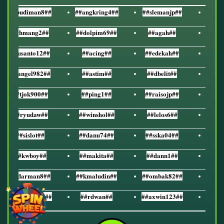
##budiman8##
##angkring4##
##slemanjp##
##o
##hmang2##
##dolpim69##
##agah##
##pn
##usanto12##
##acing##
##edekah##
##dog
##angel982##
##astim##
##dbelit##
##dah
##tjok900##
##ping1##
##raisojp##
##ti
##ryudaw##
##winshol##
##lelos6##
##bo
##sislot##
##danu74##
##sska04##
##og
##kwboy##
##makita##
##dann1##
##gd
##darman8##
##kmaludin##
##ombak82##
##kom
##gorengubi##
##rdwan##
##axwin123##
##d