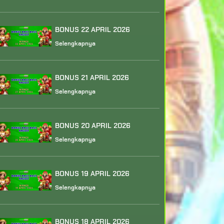
BONUS 22 APRIL 2026
Selengkapnya
BONUS 21 APRIL 2026
Selengkapnya
BONUS 20 APRIL 2026
Selengkapnya
BONUS 19 APRIL 2026
Selengkapnya
BONUS 18 APRIL 2026