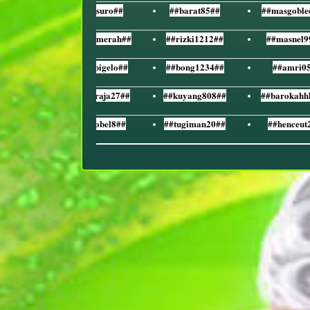
ania##
##aansuro##
##barat85##
##masgoble
awabet##
##tomatmerah##
##rizki1212##
##masnel9
ra99##
##surabigelo##
##bong1234##
##amri0
ntipw##
##moniraja27##
##kuyang808##
##barokahh
alo##
##jtgdobel8##
##tugiman20##
##henceut