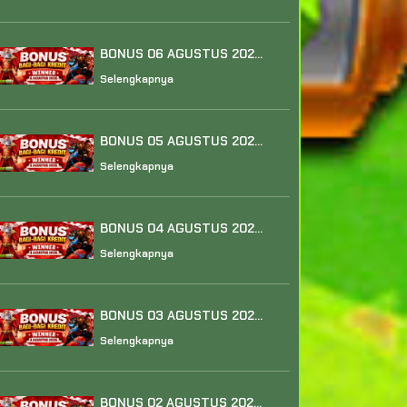
BONUS 06 AGUSTUS 202...
Selengkapnya
BONUS 05 AGUSTUS 202...
Selengkapnya
BONUS 04 AGUSTUS 202...
21##
##casan80##
##marsih221##
Selengkapnya
1##
##mikel123##
##gita88##
kin##
##belerwb##
##uhuuuu##
BONUS 03 AGUSTUS 202...
Selengkapnya
9##
##krayon89##
##melmel07##
o77##
##ajikburhan##
##alle008##
BONUS 02 AGUSTUS 202...