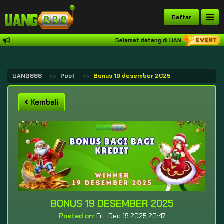
Daftar
Selamat datang di UANG888 platform 
UANG888
Post
Bonus 19 desember 2025
Kembali
BONUS 19 DESEMBER 2025
Posted on:
Fri , Dec 19 2025 20:47