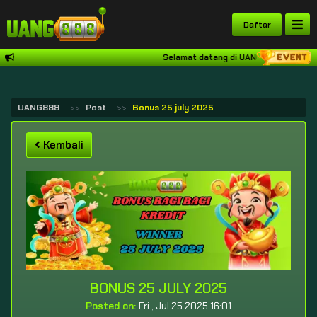
Daftar
Selamat datang di UANG888 platform 
UANG888
Post
Bonus 25 july 2025
Kembali
BONUS 25 JULY 2025
Posted on:
Fri , Jul 25 2025 16:01