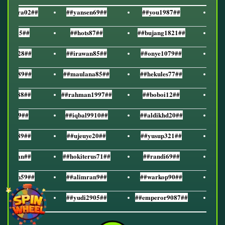
isaputra02##
##yansen69##
##you1987##
##
denok05##
##hots87##
##bujang1821##
##
igblue28##
##irawan85##
##onye1079##
##n
gopay789##
##maulana85##
##hekules77##
##m
ulkifli88##
##rahman1997##
##boboi12##
##wa
tukul99##
##iqbal9910##
##aldikhd20##
##
advsn189##
##ujeuye20##
##yusup321##
##
aaridwan##
##hokiterus71##
##randi69##
##
ulaeman59##
##alimran9##
##warkop90##
##t
axx12wd##
##yudi2905##
##emperor9087##
##i