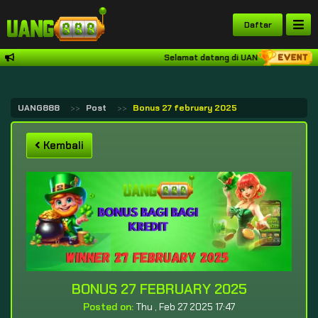
Daftar
Selamat datang di UANG888 platform 
UANG888
Post
Bonus 27 february 2025
Kembali
BONUS 27 FEBRUARY 2025
Posted on:
Thu , Feb 27 2025 17:47