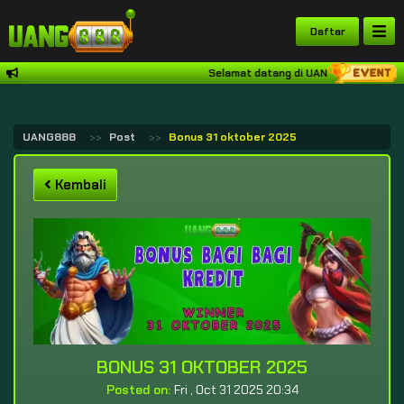
Daftar
Selamat datang di UANG888 platform
UANG888
Post
Bonus 31 oktober 2025
Kembali
BONUS 31 OKTOBER 2025
Posted on:
Fri , Oct 31 2025 20:34