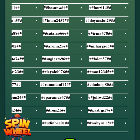
##deo111##
##hasanwd##
##fauzi14##
##r
#mariyah5##
##intan2457##
##doyanslot29##
##i
#hilman88##
##sutarso66##
##irma478##
##ro
#dimas02##
##arumi25##
##miharja63##
##j
eriyanto74##
##sugiarto96##
##falen57##
##
darmawi23##
##leyak0076##
##mat12345##
##l
#milan77##
##ramadani12##
##dudung80##
##k
eongracun24##
##paramex47##
##juliwd22##
##pu
#rendra24##
##reis21##
##pastijp17##
##e
#paybo356##
##udinbae01##
##wahyu112##
##r