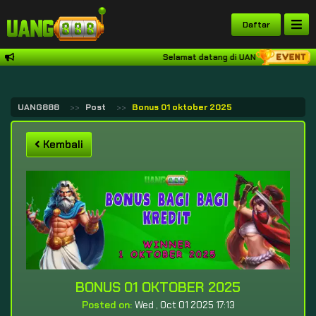
Daftar
Selamat datang di UANG888 platform 
UANG888
Post
Bonus 01 oktober 2025
Kembali
BONUS 01 OKTOBER 2025
Posted on:
Wed , Oct 01 2025 17:13