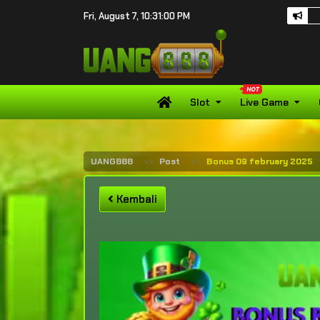
Fri, August 7, 10:31:03 PM
Slot
Live Game
UANG888
Post
Bonus 09 february 2025
Kembali