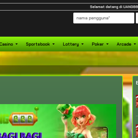
Selamat datang di UANG888 platform game keaman
Casino
Sportsbook
Lottery
Poker
Arcade