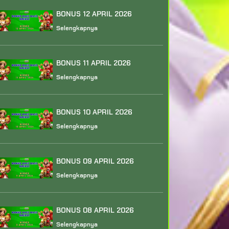
BONUS 12 APRIL 2026
Selengkapnya
BONUS 11 APRIL 2026
Selengkapnya
BONUS 10 APRIL 2026
Selengkapnya
BONUS 09 APRIL 2026
Selengkapnya
BONUS 08 APRIL 2026
Selengkapnya