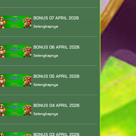
BONUS 07 APRIL 2026
Selengkapnya
BONUS 06 APRIL 2026
Selengkapnya
BONUS 05 APRIL 2026
Selengkapnya
BONUS 04 APRIL 2026
Selengkapnya
BONUS 03 APRIL 2026