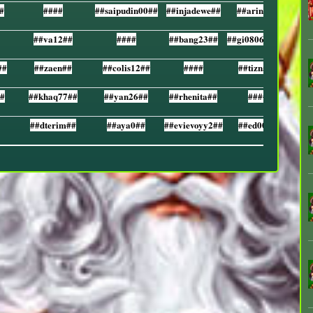
#
####
##saipudin00##
##injadewe##
##aring##
##
##va12##
####
##bang23##
##gi0806199##
##g
##
##zaen##
##colis12##
####
##tizna##
##k
##
##khaq77##
##yan26##
##rhenita##
####
##n
##dterim##
##aya0##
##evievoyy2##
##ed00##