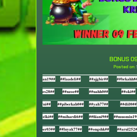
BONUS 0
Posted on:
##sndal1##
##uman19##
##laadeli##
##ajgbir##
##brkahh8
##ekdu##
##mles28##
##nzoe##
##uahh0##
##oki##
##kng8##
##rni##
##piberkah0##
##yah77##
##diil0##
##bi1011##
##ncelki##
##mihardi6##
##fiiani9##
##muomin19
##pslot##
##mber03##
##luyak77##
##ongshk##
##arul252