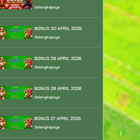
krma##
Selengkapnya
haga##
BONUS 30 APRIL 2026
mon17##
Selengkapnya
dica##
####
BONUS 29 APRIL 2026
Selengkapnya
BONUS 28 APRIL 2026
Selengkapnya
BONUS 27 APRIL 2026
Selengkapnya