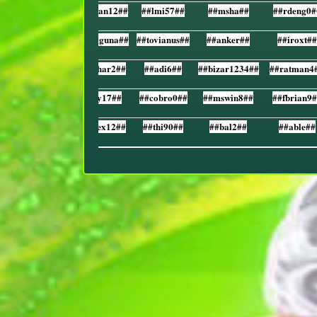
##aeyke6##
##kman12##
##lmi57##
##msha##
##rdeng0#
##arian##
##engguna##
##tovianus##
##anker##
##iroxt##
##cymekos##
##rahar2##
##adi6##
##bizar1234##
##ratman4
##rhman##
##ny17##
##cobro0##
##mswin8##
##fbrian9
##rwan##
##drex12##
##thi90##
##bal2##
##able##