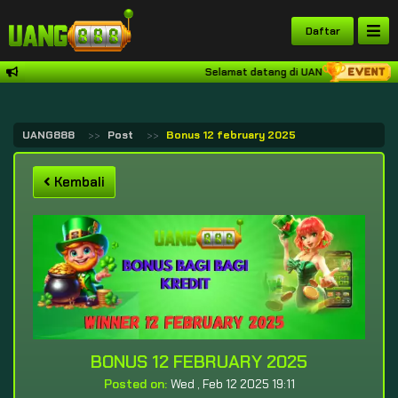
Daftar
Selamat datang di UANG888 platform 
UANG888
Post
Bonus 12 february 2025
Kembali
BONUS 12 FEBRUARY 2025
Posted on:
Wed , Feb 12 2025 19:11