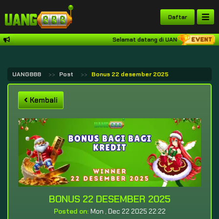
Daftar
Selamat datang di UANG888 platform 
UANG888
Post
Bonus 22 desember 2025
Kembali
BONUS 22 DESEMBER 2025
Posted on:
Mon , Dec 22 2025 22:22