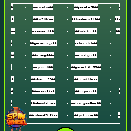
o1234##
##deadwi##
##pucuku20##
##aez
slot22##
##tie2106##
##hoohnya313##
##stokua
cxta288##
##zeyus04##
##hoki403##
##osaka
oko1##
##gurusinaga##
##brandals##
##duc
an123##
##orang44##
##nazhgul##
##auf
mbus##
##jao234##
##gacor131199##
##ghif
aklele##
##vhay1122##
##ninn90hz##
##ell
muju0##
##mreza12##
##inipiraa##
##amel
antuu##
##idmodalfc##
##fan7goodboy##
##lie
kon17##
##rahmat2012##
##jeskomny##
##bida