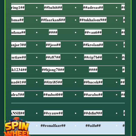
##iring1##
##babi6##
##adreas##
##adyan
##dsma##
##faarkan8##
##tukhalom9##
##spna
##endana##
####
##van6##
##drewn
##nanjar3##
##joss##
##krolan##
##tkah
##alsetiaw##
##z87##
##rip7b##
##hak7
##ntik1234##
##hjong70##
####
##ger1
##amad41##
##itri85##
##bacok##
##wmpro
##ndra5##
##mbot0##
##arabo##
##nsaka
##ANSH##
##syauw##
##dsfiu9##
##sjsdj
##qwia2##
##ronalfazr##
##aifu##
##jega