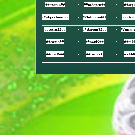
##hentib##
##rnama##
##mdepcu##
##sry
##boy01##
##akperluom##
##kdumont##
##alys
##yojp1##
##sutra22##
##darum82##
##amal
##zkitam##
##eanin##
##ooni9##
##nik
##dnprat6##
##obat6##
##isma##
##ldi