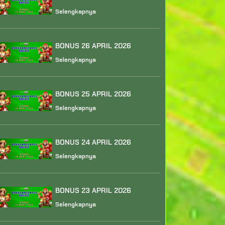
##endana##
##nanjar3##
Selengkapnya
##rdianto2##
##joss##
BONUS 26 APRIL 2026
##van6##
##krolan##
Selengkapnya
##drewni##
##tkah##
##anie2##
##ntasar##
BONUS 25 APRIL 2026
Selengkapnya
BONUS 24 APRIL 2026
Selengkapnya
BONUS 23 APRIL 2026
Selengkapnya