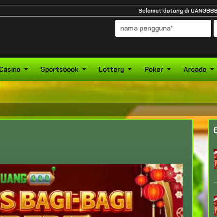
Selamat datang di UANG888 platform game keama
Casino
Sportsbook
Lottery
Poker
Arcade