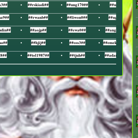
a3##
##rskiadi##
##ung170##
##ulle##
ha9##
##rwanb##
##liwon0##
##ugd8##
udin##
##aojp##
##ewa0##
##anggaco##
ha##
##hjij##
##oss3##
##emekkubas##
88##
##tol1987##
##tjuh##
##adanton0##