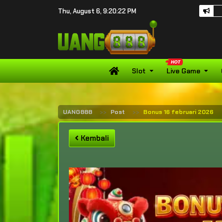
Thu, August 6, 9:20:25 PM
Slot
Live Game
UANG888
Post
Bonus 16 februari 2026
Kembali