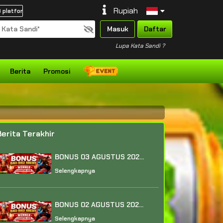
Rupiah
nan anda bermain adalah prioritas utama kami
Masuk
Daftar
Lupa Kata Sandi ?
Berita
Promosi
Berita Terakhir
BONUS 03 AGUSTUS 202...
Selengkapnya
BONUS 02 AGUSTUS 202...
Selengkapnya