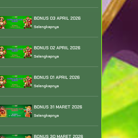
BONUS 03 APRIL 2026
Selengkapnya
BONUS 02 APRIL 2026
Selengkapnya
BONUS 01 APRIL 2026
Selengkapnya
BONUS 31 MARET 2026
Selengkapnya
BONUS 30 MARET 2026