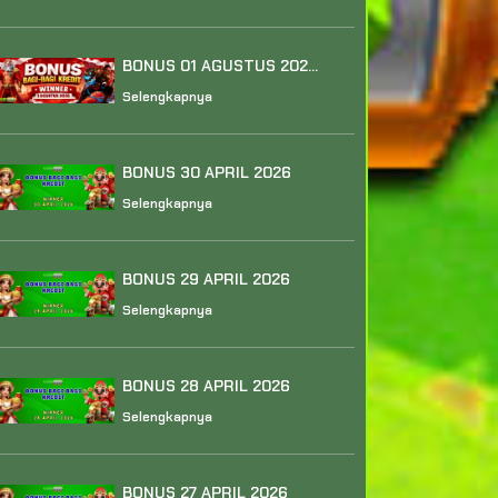
BONUS 01 AGUSTUS 202...
Selengkapnya
BONUS 30 APRIL 2026
Selengkapnya
BONUS 29 APRIL 2026
##ndri33##
##anay##
Selengkapnya
##asi##
##ptop8##
##icky1##
##ejp1##
BONUS 28 APRIL 2026
Selengkapnya
##itra##
##de19##
##kek1##
##lwa1##
BONUS 27 APRIL 2026