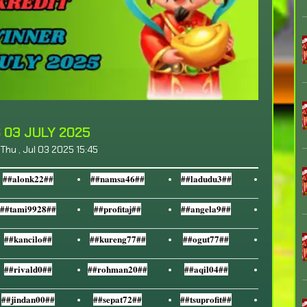
 03 JULY 2025
:
Thu , Jul 03 2025 15:45
##alonk22##
##namsa46##
##ladudu3##
##keong8
##tami9928##
##profitaj##
##angela9##
##viola12
##kancilo##
##kureng77##
##ogut77##
##adikkec
##rivald0##
##rohman20##
##aqil04##
##abas6
##jindan00##
##sepat72##
##tsuprofit##
##erditia