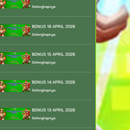
Selengkapnya
BONUS 16 APRIL 2026
Selengkapnya
BONUS 15 APRIL 2026
Selengkapnya
BONUS 14 APRIL 2026
Selengkapnya
BONUS 13 APRIL 2026
Selengkapnya