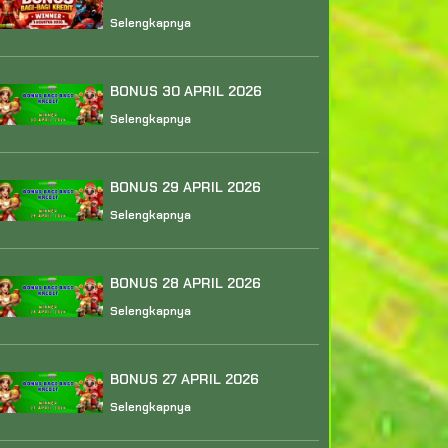
Selengkapnya
93##
##jandajp12##
0##
##salam93##
BONUS 30 APRIL 2026
a##
##piter111##
Selengkapnya
9##
##kalong67##
BONUS 29 APRIL 2026
87##
##soms28##
Selengkapnya
BONUS 28 APRIL 2026
Selengkapnya
BONUS 27 APRIL 2026
Selengkapnya