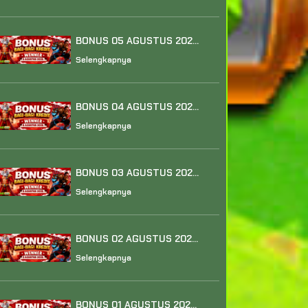
BONUS 05 AGUSTUS 202...
Selengkapnya
BONUS 04 AGUSTUS 202...
Selengkapnya
BONUS 03 AGUSTUS 202...
4##
##harus12##
Selengkapnya
3##
##agung4##
BONUS 02 AGUSTUS 202...
il##
##patriarizk##
Selengkapnya
6##
##lotus88##
n##
##0mjoni##
BONUS 01 AGUSTUS 202...