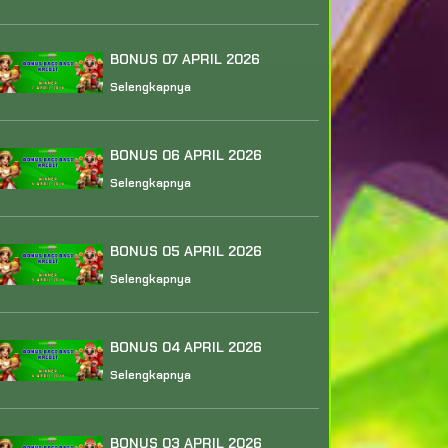
BONUS 07 APRIL 2026
Selengkapnya
BONUS 06 APRIL 2026
Selengkapnya
BONUS 05 APRIL 2026
Selengkapnya
BONUS 04 APRIL 2026
Selengkapnya
BONUS 03 APRIL 2026