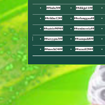
#
##uti2314##
##bulu3##
##dikjp11##
#
##nayra77##
##rikha12##
##erlanggaa##
#
##agus8##
##satrio909##
##seninceria##
#
##aldrick07##
##sexygm3##
##sampah8##
##
##muci3##
##mochi34##
##azazil28##