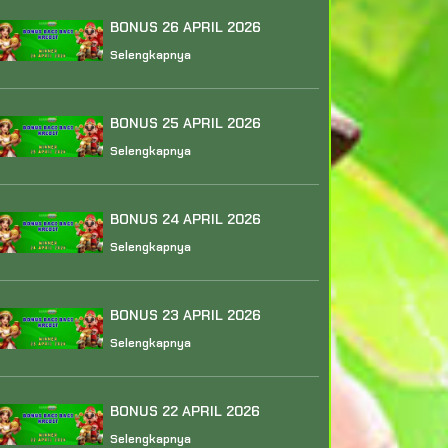
BONUS 26 APRIL 2026
Selengkapnya
BONUS 25 APRIL 2026
Selengkapnya
BONUS 24 APRIL 2026
Selengkapnya
BONUS 23 APRIL 2026
Selengkapnya
BONUS 22 APRIL 2026
Selengkapnya