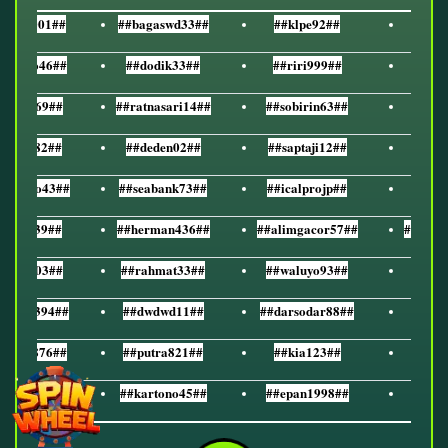
hans0001##
##bagaswd33##
##klpe92##
##cak
iswanto46##
##dodik33##
##riri999##
##anj
angga69##
##ratnasari14##
##sobirin63##
##pu
#dani582##
##deden02##
##saptaji12##
##di
nugroho43##
##seabank73##
##icalprojp##
##ni
#hadi239##
##herman436##
##alimgacor57##
##kuma
agung03##
##rahmat33##
##waluyo93##
##am
gondes394##
##dwdwd11##
##darsodar88##
##ba
zeusjp876##
##putra821##
##kia123##
##y
tukiyem63##
##kartono45##
##epan1998##
##lu