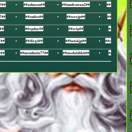
3##
##admasu##
##inndrawan2##
##wqaca##
7##
##endeo##
##sorejp##
##iijupe##
##
##opday##
##erip##
##emu##
7##
##dirg4##
##batakjp##
##rakus88##
9##
##mendusin77##
##modaldikit##
##yam##