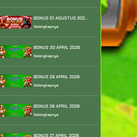
BONUS 01 AGUSTUS 202...
Selengkapnya
BONUS 30 APRIL 2026
Selengkapnya
BONUS 29 APRIL 2026
##pasarpagi##
##raisojp##
Selengkapnya
##ngga5##
##kobel11##
##kudalaut73##
##mandra##
BONUS 28 APRIL 2026
Selengkapnya
##yuid66##
##aronalfazr##
##ubanputih##
##kode666##
BONUS 27 APRIL 2026