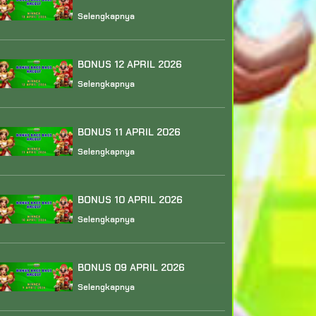
Selengkapnya
BONUS 12 APRIL 2026
Selengkapnya
BONUS 11 APRIL 2026
Selengkapnya
BONUS 10 APRIL 2026
Selengkapnya
BONUS 09 APRIL 2026
Selengkapnya