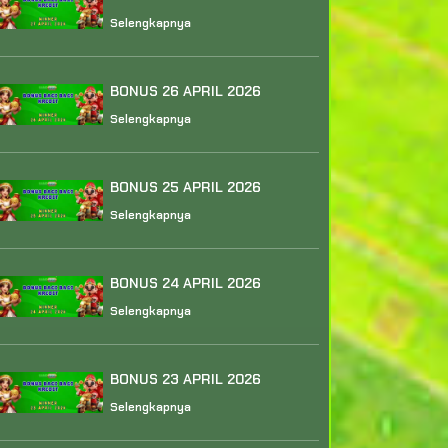
##ewllis1##
##koabaran1##
Selengkapnya
##depe77##
##rimaco##
BONUS 26 APRIL 2026
##kar1##
##rakus88##
Selengkapnya
##wasik87##
##asemimun##
##klly77##
##sakitx500##
BONUS 25 APRIL 2026
Selengkapnya
BONUS 24 APRIL 2026
Selengkapnya
BONUS 23 APRIL 2026
Selengkapnya