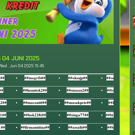
 04 JUNI 2025
Wed , Jun 04 2025 15:45
7##
##magrib##
##oksajp##
##salmon88##
##
##konntok2##
##susaau2##
##indahpkt##
n2##
##macanttl##
##masakpete##
##iozrida##
21##
##hok228i##
##singa77##
##birongara##
1##
##firmanutina##
##assafii##
##besokwd##