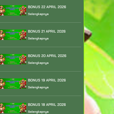
BONUS 22 APRIL 2026
Selengkapnya
BONUS 21 APRIL 2026
Selengkapnya
BONUS 20 APRIL 2026
Selengkapnya
BONUS 19 APRIL 2026
Selengkapnya
BONUS 18 APRIL 2026
Selengkapnya