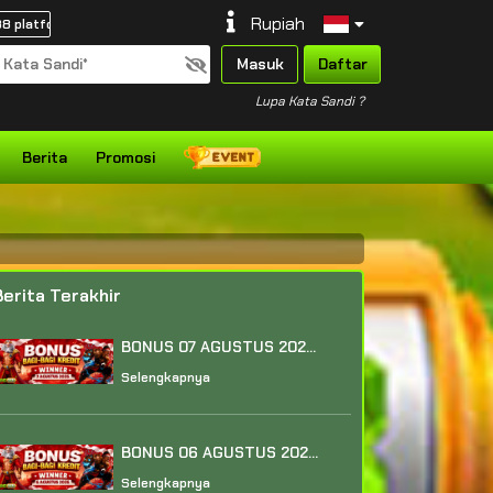
Rupiah
amanan anda bermain adalah prioritas utama kami
Masuk
Daftar
Lupa Kata Sandi ?
Berita
Promosi
Berita Terakhir
BONUS 07 AGUSTUS 202...
Selengkapnya
BONUS 06 AGUSTUS 202...
Selengkapnya