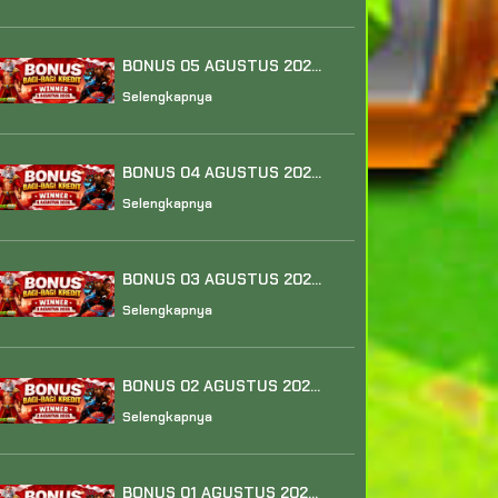
BONUS 05 AGUSTUS 202...
Selengkapnya
BONUS 04 AGUSTUS 202...
Selengkapnya
BONUS 03 AGUSTUS 202...
##qwsmar##
##swardi##
Selengkapnya
##tanji##
##ldy12##
##kiafdi##
##iring1##
BONUS 02 AGUSTUS 202...
Selengkapnya
##sryan##
##babi6##
##geng7##
##adreas##
BONUS 01 AGUSTUS 202...