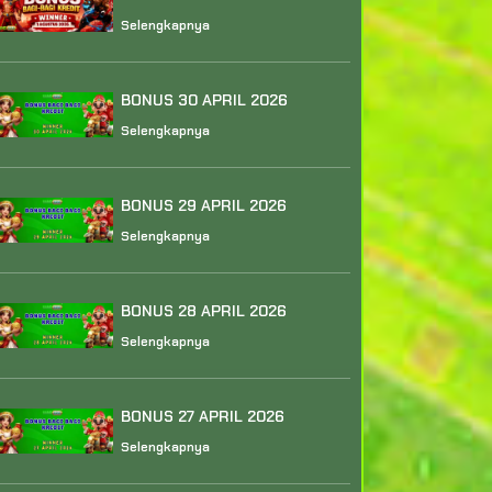
##faarkan8##
##adyani##
Selengkapnya
##tukhalom9##
##somot1##
BONUS 30 APRIL 2026
##zirdan20##
##sam1##
Selengkapnya
##omopisan##
##jun00##
##nanjar3##
##rwit7##
BONUS 29 APRIL 2026
Selengkapnya
BONUS 28 APRIL 2026
Selengkapnya
BONUS 27 APRIL 2026
Selengkapnya