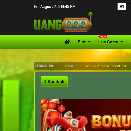
Fri, August 7, 4:14:48 PM
Slot
Live Game
UANG888
Post
Bonus 21 februari 2026
Kembali