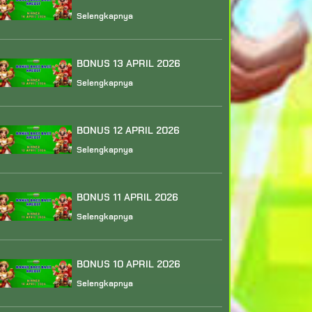
Selengkapnya
BONUS 13 APRIL 2026
Selengkapnya
BONUS 12 APRIL 2026
Selengkapnya
BONUS 11 APRIL 2026
Selengkapnya
BONUS 10 APRIL 2026
Selengkapnya