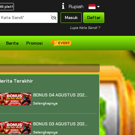
Rupiah
amanan anda bermain adalah prioritas utama kami
Masuk
Daftar
Lupa Kata Sandi ?
Berita
Promosi
Berita Terakhir
BONUS 04 AGUSTUS 202...
Selengkapnya
BONUS 03 AGUSTUS 202...
Selengkapnya