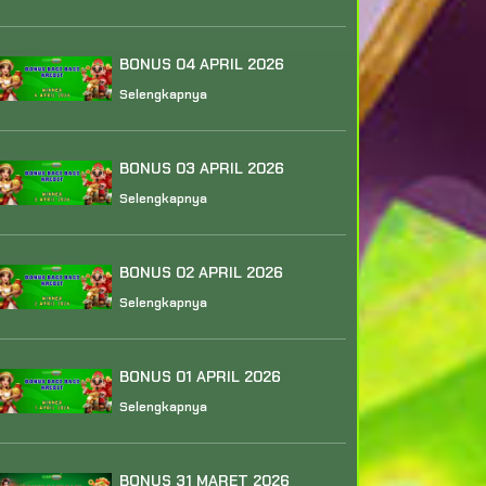
BONUS 04 APRIL 2026
Selengkapnya
BONUS 03 APRIL 2026
Selengkapnya
BONUS 02 APRIL 2026
Selengkapnya
BONUS 01 APRIL 2026
Selengkapnya
BONUS 31 MARET 2026