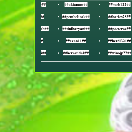
i##
##ghostggg##
##akianom##
##sueb122##
##
##dato12##
##gembelirak##
##haries28##
9##
##mobilmerah##
##tiniharyani##
##poeterae##
##
##hellia##
##evan11##
##herdi321##
##
##adam888##
##kerastidak##
##winojp77##