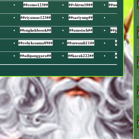
##como123##
##vhirus10##
##nobelfernanda
##riyansae123##
##sariyung##
##besi23##
##engkokbosok##
##amoisch##
##jackpot99999
##robykesuma09##
##suwandi11##
##ropda21##
##adipanggara##
##kacak222##
##dhear12##