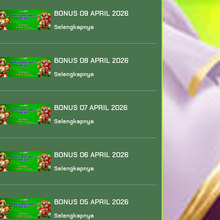
BONUS 09 APRIL 2026
Selengkapnya
BONUS 08 APRIL 2026
Selengkapnya
BONUS 07 APRIL 2026
Selengkapnya
BONUS 06 APRIL 2026
Selengkapnya
BONUS 05 APRIL 2026
Selengkapnya