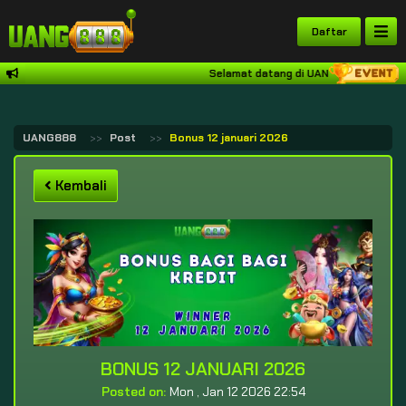
Daftar
Selamat datang di UANG888 platform 
UANG888
Post
Bonus 12 januari 2026
Kembali
BONUS 12 JANUARI 2026
Posted on:
Mon , Jan 12 2026 22:54