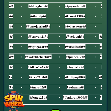
pipraka##
##dowghan##
##jayaselalu##
##doy
baedah##
##hardy##
##rusak138##
##ely
ce1986##
##basojasriadi##
##wijayawae##
##kho
baedah##
##suryan21##
##rokiyah##
##puput
mara11##
##igitgacor##
##srisulisah##
##nagg
pipraka##
##kakekhebat18##
##piancs77##
##mohr
pg4c0r##
##dkeo9w67##
##agua17##
##apr
ulan22##
##rru2100##
##lolipop78##
##em4n
en1212##
##nero02##
##elsanto##
##balk
oyfalz##
##wage25##
##bakwan3000##
##junax