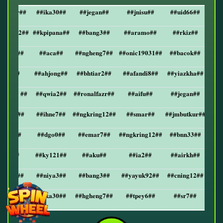
qwsmar##
##ika30##
##jegan##
##jnisu##
##uid66##
##ra
drawan2##
##kpipana##
##bang3##
##aramo##
##rkiz##
##s
ris777##
##aca##
##ngheng7##
##onic19031##
##bacok##
##ng
#aca##
##ahjong##
##bhtiar2##
##afandi8##
##yiazkha##
##a
uput19 ##
##qwia2##
##ronalfazr##
##aifu##
##jegan##
##q
ieng14##
##ihne7##
##ngkring12##
##smar##
##jmbutkur##
##
#id66##
##dgo0##
##emar7##
##ngkring12##
##bnn33##
##aj
#lda##
##ky121##
##aku##
##ia2##
##airkh##
##mh
gga55##
##niya3##
##bang3##
##yayuk92##
##cning12##
##o
axwin20##
##ika30##
##hgheng7##
##tpey6##
##sr7##
##bh