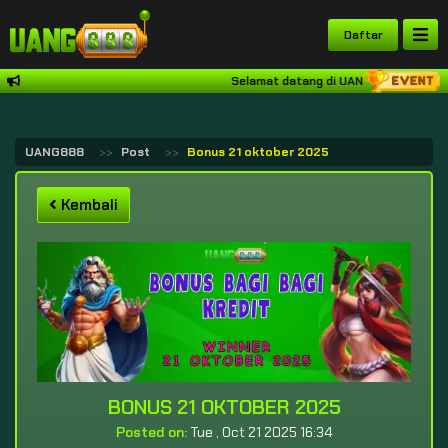
Daftar
Selamat datang di UANG888 platform 
UANG888
Post
Bonus 21 oktober 2025
Kembali
BONUS 21 OKTOBER 2025
Posted on:
Tue , Oct 21 2025 16:34