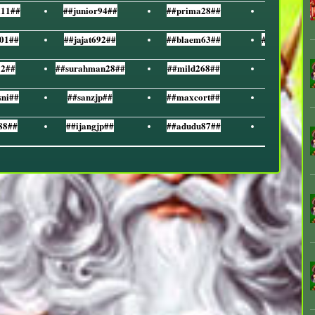
i11##
##junior94##
##prima28##
##triyadi5
01##
##jajat692##
##blaem63##
##hasbullah
12##
##surahman28##
##mild268##
##coker000
sni##
##sanzjp##
##maxcort##
##28tjoen
88##
##ijangjp##
##adudu87##
##amin12