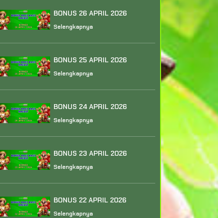
BONUS 26 APRIL 2026
Selengkapnya
BONUS 25 APRIL 2026
Selengkapnya
BONUS 24 APRIL 2026
Selengkapnya
BONUS 23 APRIL 2026
Selengkapnya
BONUS 22 APRIL 2026
Selengkapnya