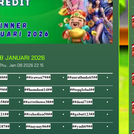
8 JANUARI 2026
Thu , Jan 08 2026 22:15
80##
##irawan79##
##nurulhuda65##
##doni123
99##
##hamdani14##
##topglobal##
##saputra1
e58##
##ariwibowo38##
##dani71##
##butuhjan
g21##
##rahadian50##
##gabut123##
##uam666
187##
##naynay06##
##yudi69##
##bagunda