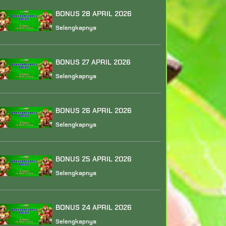
BONUS 28 APRIL 2026
Selengkapnya
BONUS 27 APRIL 2026
Selengkapnya
BONUS 26 APRIL 2026
Selengkapnya
BONUS 25 APRIL 2026
Selengkapnya
BONUS 24 APRIL 2026
Selengkapnya