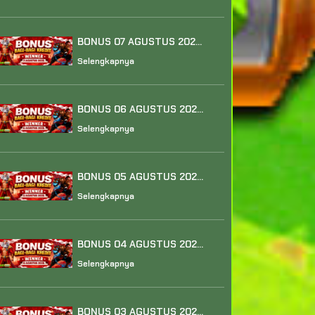
BONUS 07 AGUSTUS 202...
Selengkapnya
BONUS 06 AGUSTUS 202...
Selengkapnya
BONUS 05 AGUSTUS 202...
5##
##faza68##
##miyako88##
Selengkapnya
6##
##kunthul##
##jancok11##
2##
##kikikimey##
##saigon89##
BONUS 04 AGUSTUS 202...
Selengkapnya
1##
##menanglah##
##maharani999##
21##
##makswin99##
##jhaudc166##
BONUS 03 AGUSTUS 202...