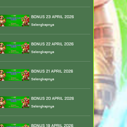
BONUS 23 APRIL 2026
Selengkapnya
BONUS 22 APRIL 2026
Selengkapnya
BONUS 21 APRIL 2026
Selengkapnya
BONUS 20 APRIL 2026
Selengkapnya
BONUS 19 APRIL 2026