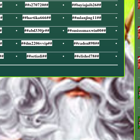
#
##s270720##
##bayiajaib26##
##tojeng8
##
##hartika666##
##mlanjing11##
##shoki8
#
##abd330jr##
##susisssmaxwin00##
##maysah
##
##dm2206vvip##
##raden898##
##kucing
##
##setiadi##
##elishol78##
##dimas1