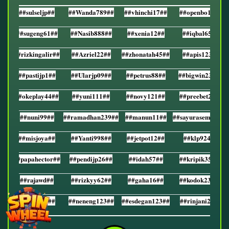
#
##sulseljp##
##Wanda789##
##vhinchi17##
##openbo14##
##
##sugeng61##
##Nasib888##
##xenia12##
##iqbal65##
3##
##rizkingalir##
##Azriel22##
##zhonatah45##
##apis123##
9##
##pastijp1##
##Ularjp09##
##petrus88##
##bigwin235##
9##
##okeplay44##
##yuni111##
##novy121##
##preebet25##
##
##nuni99##
##ramadhan239##
##manun11##
##sayurasem555##
##
##misjoya##
##Yanti998##
##jetpot12##
##klp924##
##
##papahector##
##pendijp26##
##idah57##
##kripik357##
##
##rajawd##
##rizkyy62##
##gaha16##
##kodok235##
#
##sandi22##
##neneng123##
##esdegan123##
##rinjani24##