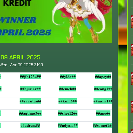
09 APRIL 2025
Wed , Apr 09 2025 21:10
#
##jih1234##
##ylda##
##apoy##
#
##hjuriar##
##emek##
##eang1##
##raasitus##
##ksim6##
##nisha1##
#
##agtinus3##
##shee12##
##anu##
##
#
##adreas##
##adyani##
##somot1##