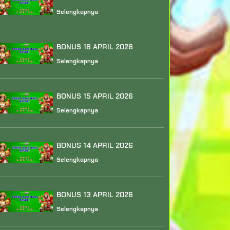
Selengkapnya
BONUS 16 APRIL 2026
Selengkapnya
BONUS 15 APRIL 2026
Selengkapnya
BONUS 14 APRIL 2026
Selengkapnya
BONUS 13 APRIL 2026
Selengkapnya