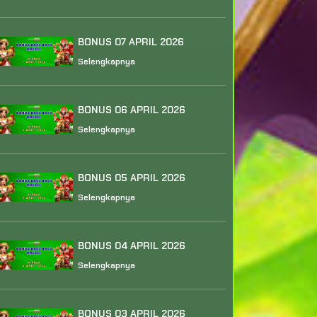
BONUS 07 APRIL 2026
Selengkapnya
BONUS 06 APRIL 2026
Selengkapnya
BONUS 05 APRIL 2026
Selengkapnya
BONUS 04 APRIL 2026
Selengkapnya
BONUS 03 APRIL 2026