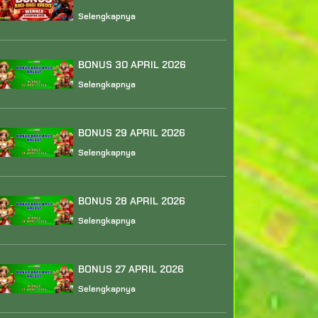
zirdan20##
##omopisan##
Selengkapnya
##waris##
##auadul##
BONUS 30 APRIL 2026
msaroh12##
##liwon0##
Selengkapnya
#baagor0##
##val77##
##ingii##
##an2##
BONUS 29 APRIL 2026
Selengkapnya
BONUS 28 APRIL 2026
Selengkapnya
BONUS 27 APRIL 2026
Selengkapnya