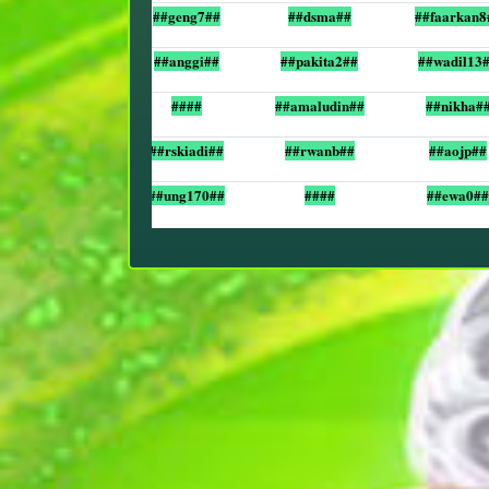
##sryan##
##geng7##
##dsma##
##faarkan8
##del8##
##anggi##
##pakita2##
##wadil13
##srya3##
####
##amaludin##
##nikha#
##an6##
##rskiadi##
##rwanb##
##aojp##
##uji2##
##ung170##
####
##ewa0##