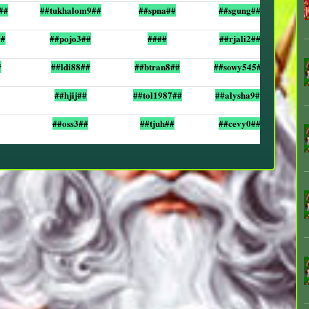
##
##tukhalom9##
##spna##
##sgung##
##
##
##pojo3##
####
##rjali2##
#
##ldi88##
##btran8##
##sowy545##
##
##hjij##
##tol1987##
##alysha9##
#
##oss3##
##tjuh##
##cevy0##