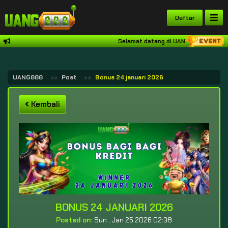
Daftar
Selamat datang di UANG888 platform
UANG888
Post
Bonus 24 januari 2026
Kembali
BONUS 24 JANUARI 2026
Posted on:
Sun , Jan 25 2026 02:38