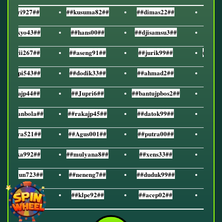
##Juri927##
##kusuma82##
##dimas22##
##Y
##Tokyo43##
##hans00##
##djisamsu3##
##D
##Dwii267##
##aseng91##
##jurik99##
##Ari
##Kopi543##
##dodik33##
##ahmad2##
##Nu
##rajajp44##
##Jupri6##
##bantujpbos2##
##To
##Sultanbola##
##rakajp45##
##datok99##
##ha
##putra521##
##Agus001##
##putra00##
##sa
##Kika992##
##mulyana8##
##xens33##
##ab
##Gugun723##
##neneng7##
##duduk99##
##Yu
##Anakzeus1##
##klpe92##
##acep02##
##R