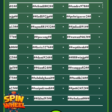
##vario01##
##efendi802##
##andre978##
##kec
#17agusjp##
##fadli92jp##
##pebrigacor2##
##an
#rahma13##
##agus881932##
##juliadi91##
##a
##rcng77##
##pocong##
##wawan9463##
##b
#losbak00##
##fariz3276##
##septitenk##
##n
##panci25##
##dani924##
##888winjp##
##c
#rendijp5##
##tian824##
##rangga82##
##x
##nurul75##
##abdulghani##
##taufik24##
##m
#wahyu23##
##saipulrusdi##
##pst62452##
##bo
#muhamad7##
##ikbal93##
##tebakan00##
##s