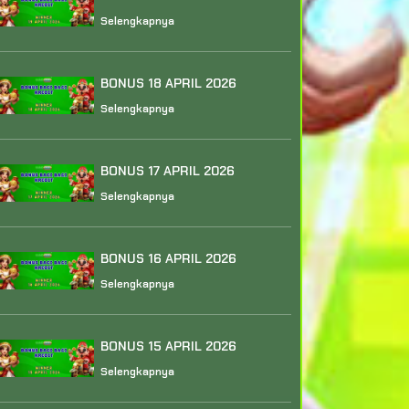
Selengkapnya
BONUS 18 APRIL 2026
Selengkapnya
BONUS 17 APRIL 2026
Selengkapnya
BONUS 16 APRIL 2026
Selengkapnya
BONUS 15 APRIL 2026
Selengkapnya