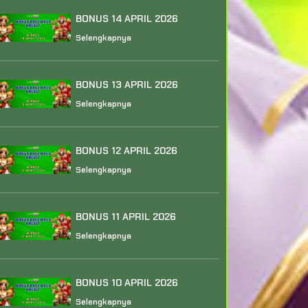
BONUS 14 APRIL 2026
Selengkapnya
BONUS 13 APRIL 2026
Selengkapnya
BONUS 12 APRIL 2026
Selengkapnya
BONUS 11 APRIL 2026
Selengkapnya
BONUS 10 APRIL 2026
Selengkapnya