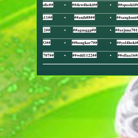
nyk##
##bungkosdie##
##dew4hoki##
##spookii#
88##
##logistik11##
##anih88##
##sangkuni
2##
##aini112##
##agusggp##
##arjuna701
23##
##cepot92##
##bongkar7##
##yol4hoki
6##
##doaibu2707##
##wdd1122##
##ollaa16#