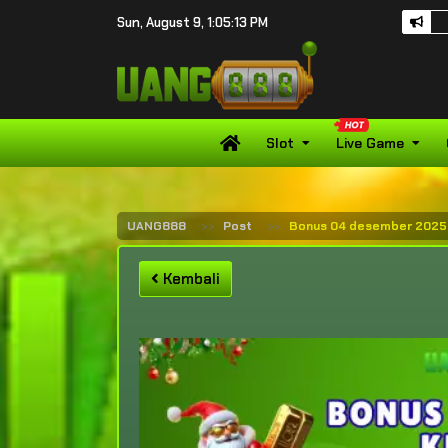
Sun, August 9, 1:05:16 PM
Slot
Live Game
UANG888
Post
Bonus 04 desember 2025
Kembali