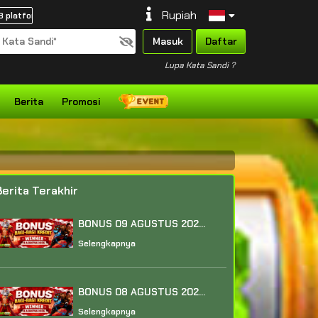
Rupiah
anan anda bermain adalah prioritas utama kami
Masuk
Daftar
Lupa Kata Sandi ?
Berita
Promosi
Berita Terakhir
BONUS 09 AGUSTUS 202...
Selengkapnya
BONUS 08 AGUSTUS 202...
Selengkapnya