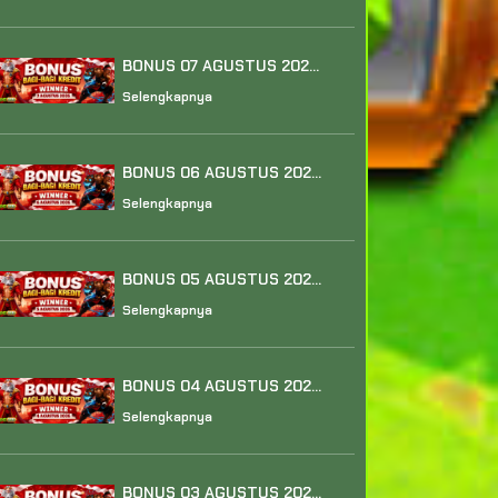
BONUS 07 AGUSTUS 202...
Selengkapnya
BONUS 06 AGUSTUS 202...
Selengkapnya
BONUS 05 AGUSTUS 202...
io##
##polisi877##
##getar88##
Selengkapnya
t9##
##simon89##
##belo24##
2##
##triokta##
##eva777u##
BONUS 04 AGUSTUS 202...
Selengkapnya
 ##
##cengek11##
##cuan69##
11##
##babay1##
##israel79##
BONUS 03 AGUSTUS 202...