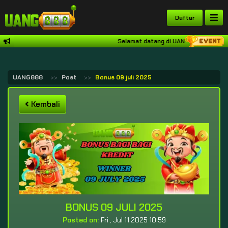
Daftar
Selamat datang di UANG888 platform
UANG888
Post
Bonus 09 juli 2025
Kembali
BONUS 09 JULI 2025
Posted on:
Fri , Jul 11 2025 10:59