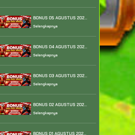
BONUS 05 AGUSTUS 202...
Selengkapnya
BONUS 04 AGUSTUS 202...
Selengkapnya
BONUS 03 AGUSTUS 202...
00pikkk##
##sentul98##
Selengkapnya
icmrs89##
##ratih21##
selpinut##
##balap1##
BONUS 02 AGUSTUS 202...
Selengkapnya
boiman##
##roni321##
j4w4ban##
##keladiok##
BONUS 01 AGUSTUS 202...