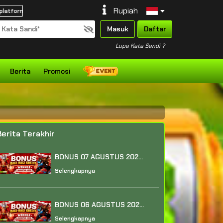
Rupiah
nan anda bermain adalah prioritas utama kami
Masuk
Daftar
Lupa Kata Sandi ?
Berita
Promosi
Berita Terakhir
BONUS 07 AGUSTUS 202...
Selengkapnya
BONUS 06 AGUSTUS 202...
Selengkapnya