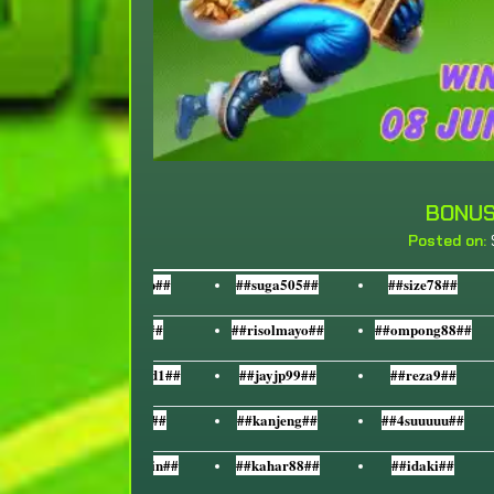
BONUS
Posted on:
##
##f4rhanjp##
##suga505##
##size78##
##
##69free##
##risolmayo##
##ompong88##
#
##abuahmad1##
##jayjp99##
##reza9##
77##
##duwi14##
##kanjeng##
##4suuuuu##
#
##jengkolasin##
##kahar88##
##idaki##