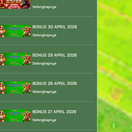
sazalii##
##vicxay84##
Selengkapnya
salamun##
##abdgoni##
BONUS 30 APRIL 2026
lika12##
##pelatik##
Selengkapnya
manra14##
##hokidong##
meong77##
##stress88##
BONUS 29 APRIL 2026
Selengkapnya
BONUS 28 APRIL 2026
Selengkapnya
BONUS 27 APRIL 2026
Selengkapnya