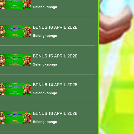
Selengkapnya
BONUS 16 APRIL 2026
Selengkapnya
BONUS 15 APRIL 2026
Selengkapnya
BONUS 14 APRIL 2026
Selengkapnya
BONUS 13 APRIL 2026
Selengkapnya