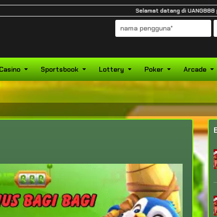
Selamat datang di UANG888 platform game keama
Casino
Sportsbook
Lottery
Poker
Arcade