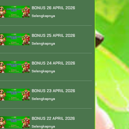
BONUS 26 APRIL 2026
Selengkapnya
BONUS 25 APRIL 2026
Selengkapnya
BONUS 24 APRIL 2026
Selengkapnya
BONUS 23 APRIL 2026
Selengkapnya
BONUS 22 APRIL 2026
Selengkapnya