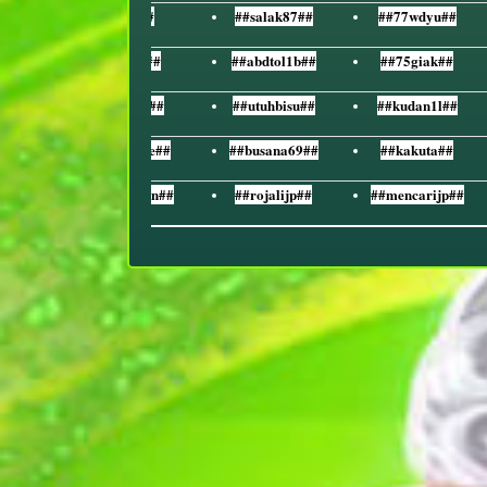
8##
##isah##
##salak87##
##77wdyu##
a##
##kawa2##
##abdtol1b##
##75giak##
##
##rajin89##
##utuhbisu##
##kudan1l##
##
##77vipline##
##busana69##
##kakuta##
1##
##ucupnimin##
##rojalijp##
##mencarijp##