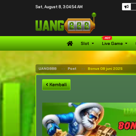
Sat, August 8, 3:04:57 AM
Slot
Live Game
UANG888
Post
Bonus 08 juni 2025
Kembali