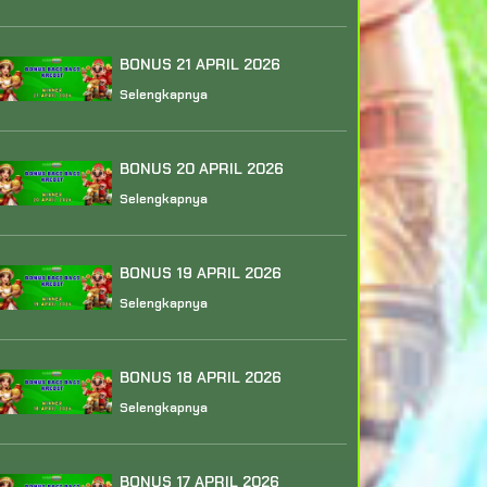
BONUS 21 APRIL 2026
Selengkapnya
BONUS 20 APRIL 2026
Selengkapnya
BONUS 19 APRIL 2026
Selengkapnya
BONUS 18 APRIL 2026
Selengkapnya
BONUS 17 APRIL 2026